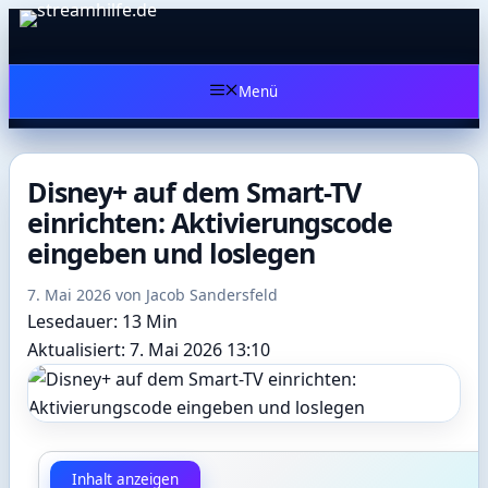
Zum
Inhalt
springen
Menü
Disney+ auf dem Smart-TV
einrichten: Aktivierungscode
eingeben und loslegen
7. Mai 2026
von
Jacob Sandersfeld
Lesedauer: 13 Min
Aktualisiert: 7. Mai 2026 13:10
Inhalt anzeigen