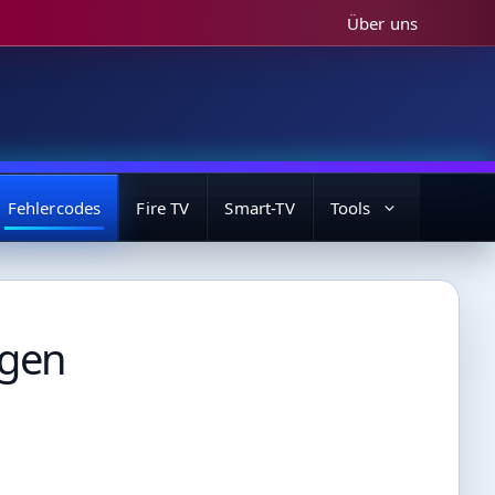
Über uns
Fehlercodes
Fire TV
Smart-TV
Tools
ngen