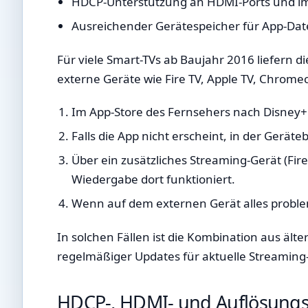
HDCP-Unterstützung an HDMI-Ports und im 
Ausreichender Gerätespeicher für App-Da
Für viele Smart-TVs ab Baujahr 2016 liefern d
externe Geräte wie Fire TV, Apple TV, Chromec
Im App-Store des Fernsehers nach Disney+
Falls die App nicht erscheint, in der Ger
Über ein zusätzliches Streaming-Gerät (Fir
Wiedergabe dort funktioniert.
Wenn auf dem externen Gerät alles probleml
In solchen Fällen ist die Kombination aus ält
regelmäßiger Updates für aktuelle Streami
HDCP-, HDMI- und Auflösung