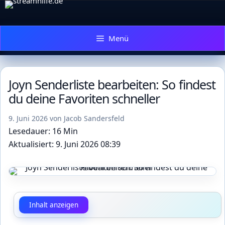
Zum
Inhalt
springen
Menü
Joyn Senderliste bearbeiten: So findest
du deine Favoriten schneller
9. Juni 2026
von
Jacob Sandersfeld
Lesedauer: 16 Min
Aktualisiert: 9. Juni 2026 08:39
Inhalt anzeigen