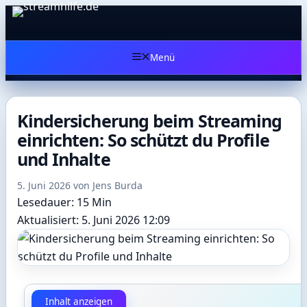
Zum
Inhalt
springen
Menü
Kindersicherung beim Streaming
einrichten: So schützt du Profile
und Inhalte
5. Juni 2026
von
Jens Burda
Lesedauer: 15 Min
Aktualisiert: 5. Juni 2026 12:09
Inhalt anzeigen