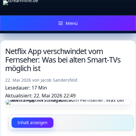
Zum
Inhalt
springen
Menü
Netflix App verschwindet vom
Fernseher: Was bei alten Smart-TVs
möglich ist
22. Mai 2026
von
Jacob Sandersfeld
Lesedauer: 17 Min
Aktualisiert: 22. Mai 2026 22:49
Inhalt anzeigen