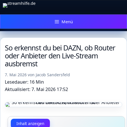
Zum
Inhalt
springen
Menü
So erkennst du bei DAZN, ob Router
oder Anbieter den Live-Stream
ausbremst
7. Mai 2026
von
Jacob Sandersfeld
Lesedauer: 16 Min
Aktualisiert: 7. Mai 2026 17:52
Inhalt anzeigen