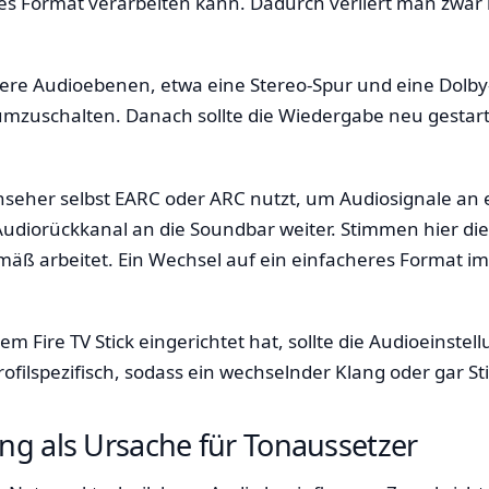
ses Format verarbeiten kann. Dadurch verliert man zwa
re Audioebenen, etwa eine Stereo-Spur und eine Dolby-S
o umzuschalten. Danach sollte die Wiedergabe neu gestart
Fernseher selbst EARC oder ARC nutzt, um Audiosignale an
 Audiorückkanal an die Soundbar weiter. Stimmen hier di
ß arbeitet. Ein Wechsel auf ein einfacheres Format im 
 Fire TV Stick eingerichtet hat, sollte die Audioeinstell
ilspezifisch, sodass ein wechselnder Klang oder gar Sti
ng als Ursache für Tonaussetzer