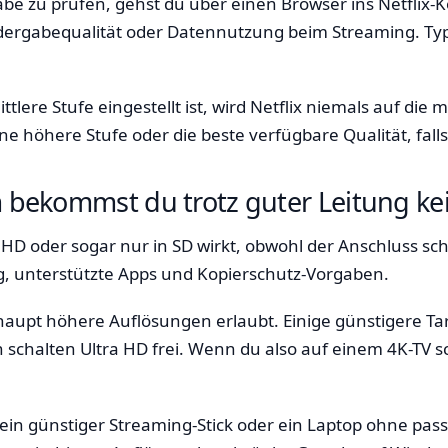
abe zu prüfen, gehst du über einen Browser ins Netflix-
Wiedergabequalität oder Datennutzung beim Streaming. Typ
ttlere Stufe eingestellt ist, wird Netflix niemals auf die
ine höhere Stufe oder die beste verfügbare Qualität, fa
um bekommst du trotz guter Leitung ke
 HD oder sogar nur in SD wirkt, obwohl der Anschluss sch
g, unterstützte Apps und Kopierschutz-Vorgaben.
erhaupt höhere Auflösungen erlaubt. Einige günstigere T
n schalten Ultra HD frei. Wenn du also auf einem 4K-TV 
 ein günstiger Streaming-Stick oder ein Laptop ohne pas