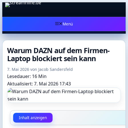
Zum
Inhalt
springen
Menü
Warum DAZN auf dem Firmen-
Laptop blockiert sein kann
7. Mai 2026
von
Jacob Sandersfeld
Lesedauer: 16 Min
Aktualisiert: 7. Mai 2026 17:43
Inhalt anzeigen