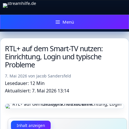
Zum
Inhalt
springen
Menü
RTL+ auf dem Smart-TV nutzen:
Einrichtung, Login und typische
Probleme
7. Mai 2026
von
Jacob Sandersfeld
Lesedauer: 12 Min
Aktualisiert: 7. Mai 2026 13:14
Inhalt anzeigen