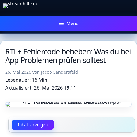
Zum
Inhalt
springen
Menü
RTL+ Fehlercode beheben: Was du bei
App-Problemen prüfen solltest
26. Mai 2026
von
Jacob Sandersfeld
Lesedauer: 16 Min
Aktualisiert: 26. Mai 2026 19:11
Inhalt anzeigen