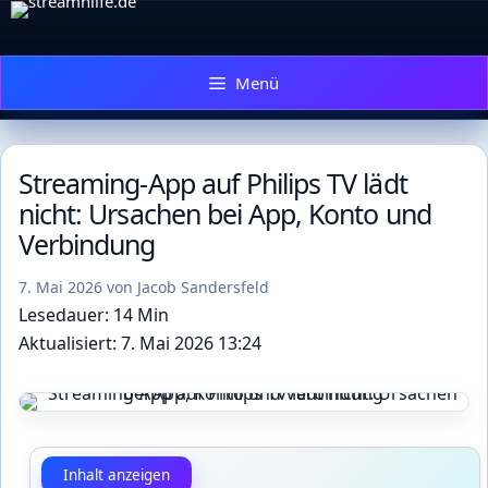
Zum
Inhalt
springen
Menü
Streaming-App auf Philips TV lädt
nicht: Ursachen bei App, Konto und
Verbindung
7. Mai 2026
von
Jacob Sandersfeld
Lesedauer: 14 Min
Aktualisiert: 7. Mai 2026 13:24
Inhalt anzeigen